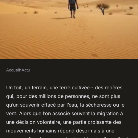
Accueil
›
Actu
ACTU
Urgence climatique :
Un toit, un terrain, une terre cultivée - des repères
qui, pour des millions de personnes, ne sont plus
comprendre le phénomène
qu’un souvenir effacé par l’eau, la sécheresse ou le
des réfugiés climatiques
vent. Alors que l’on associe souvent la migration à
une décision volontaire, une partie croissante des
Gordon
•
26/06/2026 11:07
•
8 min de lecture
mouvements humains répond désormais à une