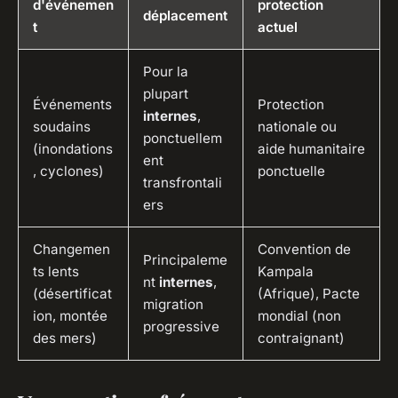
d'événemen
protection
déplacement
t
actuel
Pour la
plupart
Événements
Protection
internes
,
soudains
nationale ou
ponctuellem
(inondations
aide humanitaire
ent
, cyclones)
ponctuelle
transfrontali
ers
Changemen
Convention de
Principaleme
ts lents
Kampala
nt
internes
,
(désertificat
(Afrique), Pacte
migration
ion, montée
mondial (non
progressive
des mers)
contraignant)