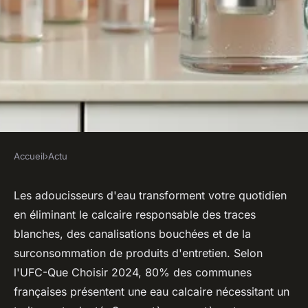
Accueil
›
Actu
ACTU
Adoucisseurs d'eau : guide
Les adoucisseurs d'eau transforment votre quotidien
en éliminant le calcaire responsable des traces
pratique pour un choix éclairé
blanches, des canalisations bouchées et de la
surconsommation de produits d'entretien. Selon
Eva
•
27 janvier 2026
•
8 min de lecture
l'UFC-Que Choisir 2024, 80% des communes
françaises présentent une eau calcaire nécessitant un