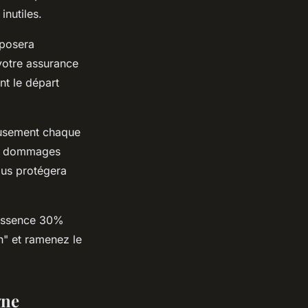
inutiles.
oposera
votre assurance
nt le départ
ieusement chaque
les dommages
ous protégera
'essence 30%
in" et ramenez le
gne