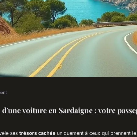
ment
aigne : liberté et
 d'une voiture en Sardaigne : votre pass
vèle ses
trésors cachés
uniquement à ceux qui prennent le 