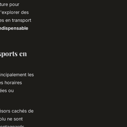
ture pour
d'explorer des
es en transport
 indispensable
sports en
rincipalement les
es horaires
mées ou
résors cachés de
olu ne sont
montagnards