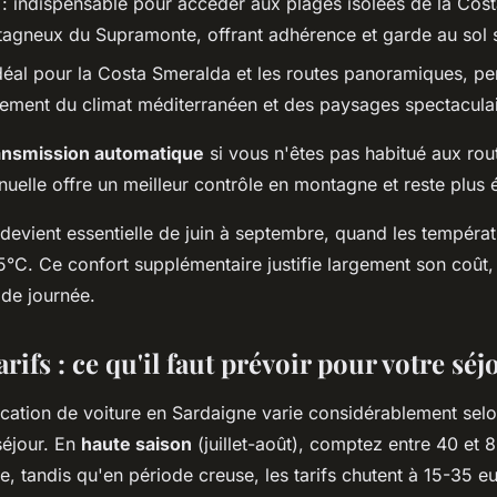
: indispensable pour accéder aux plages isolées de la Cos
tagneux du Supramonte, offrant adhérence et garde au sol
déal pour la Costa Smeralda et les routes panoramiques, pe
inement du climat méditerranéen et des paysages spectacula
ansmission automatique
si vous n'êtes pas habitué aux rou
nuelle offre un meilleur contrôle en montagne et reste plus
 devient essentielle de juin à septembre, quand les tempéra
°C. Ce confort supplémentaire justifie largement son coût, 
 de journée.
arifs : ce qu'il faut prévoir pour votre séj
cation de voiture en Sardaigne varie considérablement selon
séjour. En
haute saison
(juillet-août), comptez entre 40 et 
e, tandis qu'en période creuse, les tarifs chutent à 15-35 e