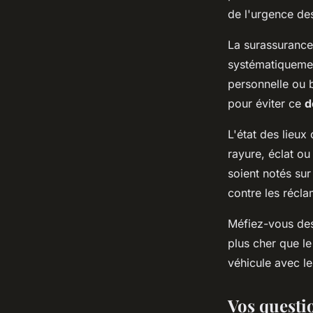
de l'urgence des
La surassurance
systématiquemen
personnelle ou b
pour éviter ce
d
L'état des lieu
rayure, éclat o
soient notés su
contre les récla
Méfiez-vous des
plus cher que le
véhicule avec l
Vos questi