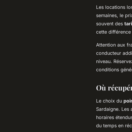
Les locations lo
semaines, le pr
souvent des
tar
cette différence
Attention aux f
conducteur addi
niveau. Réserve
conditions génér
Où récupére
Le choix du
poi
Sardaigne. Les 
horaires étendus
du temps en récu