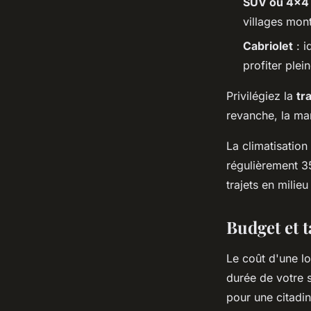
SUV ou 4x4
villages mon
Cabriolet
: i
profiter ple
Privilégiez la
tr
revanche, la ma
La climatisation
régulièrement 35
trajets en milieu
Budget et t
Le coût d'une lo
durée de votre 
pour une citadin