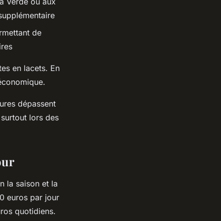
ta Verde ou aux
 supplémentaire
rmettant de
ires
tes en lacets. En
 économique.
tures dépassent
surtout lors des
our
 la saison et la
80 euros par jour
uros quotidiens.