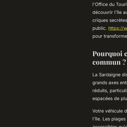
l'Office du Tou
Baptiste
•
5 décembre 2025
•
7 min de lecture
découvrir l'île 
criques secrète
public.
https://
pour transforme
Pourquoi ce
commun ?
La Sardaigne d
grands axes entr
réduits, particu
espacées de plu
Votre véhicule 
l'île. Les plage
accessibles qu'