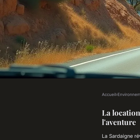
Accueil
›
Environne
ENVIRONNEMENT
Location voiture sard
La location
l'aventure
exploration facile
La Sardaigne ré