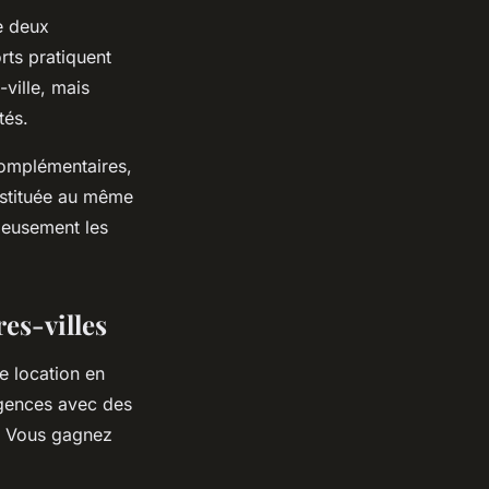
e deux
rts pratiquent
ville, mais
tés.
complémentaires,
estituée au même
ieusement les
es-villes
e location en
agences avec des
x. Vous gagnez