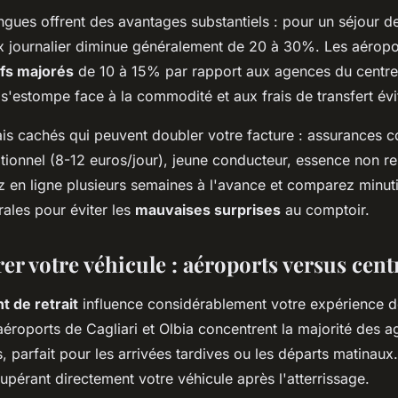
ngues offrent des avantages substantiels : pour un séjour d
ix journalier diminue généralement de 20 à 30%. Les aéropo
ifs majorés
de 10 à 15% par rapport aux agences du centre-
 s'estompe face à la commodité et aux frais de transfert évi
rais cachés qui peuvent doubler votre facture : assurances 
tionnel (8-12 euros/jour), jeune conducteur, essence non r
z en ligne plusieurs semaines à l'avance et comparez minut
ales pour éviter les
mauvaises surprises
au comptoir.
r votre véhicule : aéroports versus centr
nt de retrait
influence considérablement votre expérience d
aéroports de Cagliari et Olbia concentrent la majorité des 
, parfait pour les arrivées tardives ou les départs matinau
pérant directement votre véhicule après l'atterrissage.