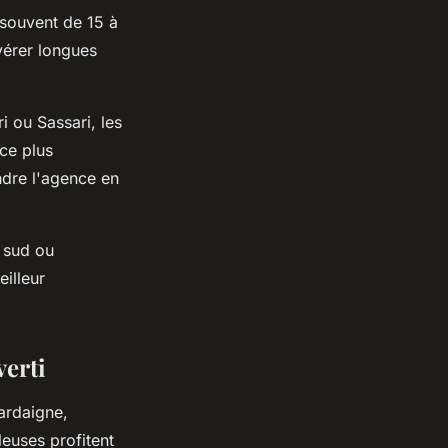
souvent de 15 à
vérer longues
i ou Sassari, les
ce plus
indre l'agence en
e sud ou
eilleur
verti
ardaigne,
leuses profitent