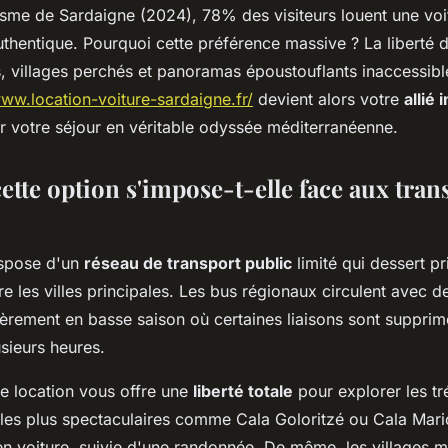
risme de Sardaigne (2024), 78% des visiteurs louent une voi
authentique. Pourquoi cette préférence massive ? La liberté 
s, villages perchés et panoramas époustouflants inaccessibl
www.location-voiture-sardaigne.fr/
devient alors votre
allié
r votre séjour en véritable odyssée méditerranéenne.
tte option s'impose-t-elle face aux tran
ispose d'un
réseau de transport public
limité qui dessert p
e les villes principales. Les bus régionaux circulent avec d
lièrement en basse saison où certaines liaisons sont suppri
sieurs heures.
de location vous offre une
liberté totale
pour explorer les t
s les plus spectaculaires comme Cala Goloritzé ou Cala Mari
en voiture, suivie d'une randonnée. De même, les villages 