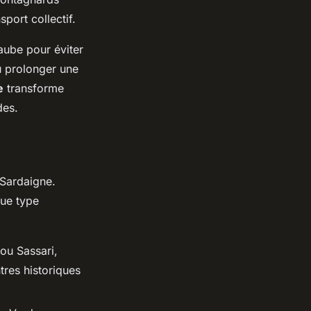
port collectif.
'aube pour éviter
ou prolonger une
e
transforme
des.
 Sardaigne.
que type
 ou Sassari,
tres historiques