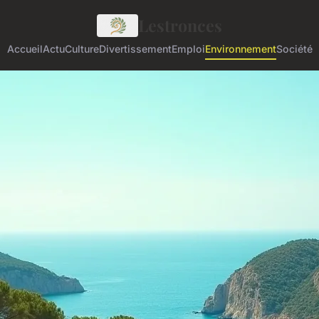
Lestronces
Accueil
Actu
Culture
Divertissement
Emploi
Environnement
Société