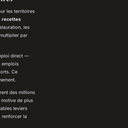
r les territoires
s
recettes
tauration, les
multiplier par
mploi direct —
s emplois
ports. Ce
nement.
rent des millions
e motive de plus
tables leviers
 renforcer la