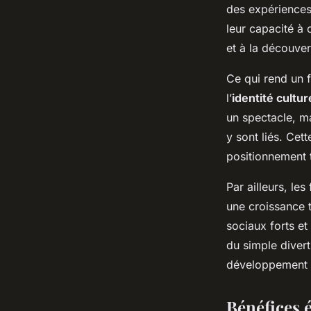
Inestimables
des expériences 
leur capacité à
et à la découver
Emma
•
14 octobre 2025
•
2 min de lecture
Ce qui rend un fe
l’
identité cultur
un spectacle, ma
y sont liés. Cet
positionnement t
Par ailleurs, les
une croissance to
sociaux forts et
du simple divert
développement to
Bénéfices é