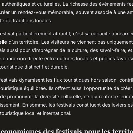
authentiques et culturelles. La richesse des événements fes
 créer un rendez-vous mémorable, souvent associé à une am
te de traditions locales.
stival particulièrement attractif, c’est sa capacité à incarner
elle
d’un territoire. Les visiteurs ne viennent pas uniquement
is aussi pour s’imprégner de la culture, des savoir-faire, et 
te connexion directe entre cultures locales et publics favoris
ouristique distinctif et durable.
 festivals dynamisent les flux touristiques hors saison, contri
uristique équilibrée. Ils offrent aussi l’opportunité de créer
 de promouvoir la diversité culturelle, ce qui renforce leur 
issement. En somme, les festivals constituent des leviers es
uristique local et international.
conomiques des festivals pour les territ