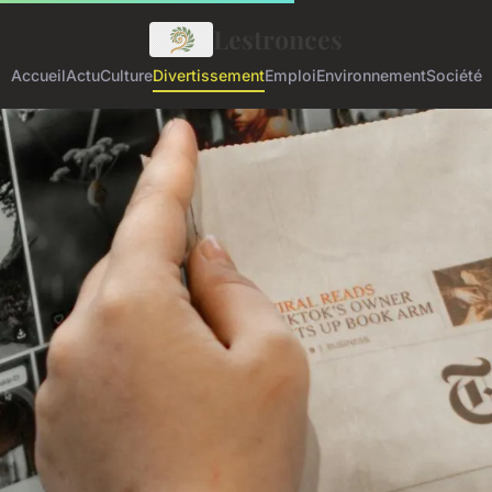
Lestronces
Accueil
Actu
Culture
Divertissement
Emploi
Environnement
Société