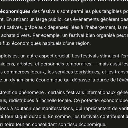
 économiques
des festivals sont parmi les plus tangibles pou
ent. En attirant un large public, ces événements génèrent de
nificatives, grâce aux dépenses liées à l’hébergement, la res
s achats divers. Par exemple, un festival bien organisé peut 
es flux économiques habituels d’une région.
plois est un autre aspect crucial. Les festivals stimulent l’e
iciens, artistes, et personnels temporaires — mais aussi le
es commerces locaux, les services touristiques, et les trans
se un dynamisme économique qui dépasse la durée de l’évé
strent ce phénomène : certains festivals internationaux génè
us, redistribués à l’échelle locale. Ce potentiel économiqu
utions à soutenir ces manifestations, qui représentent de véri
té
touristique durable. En somme, les festivals contribuent à
erritoire tout en consolidant son tissu économique.