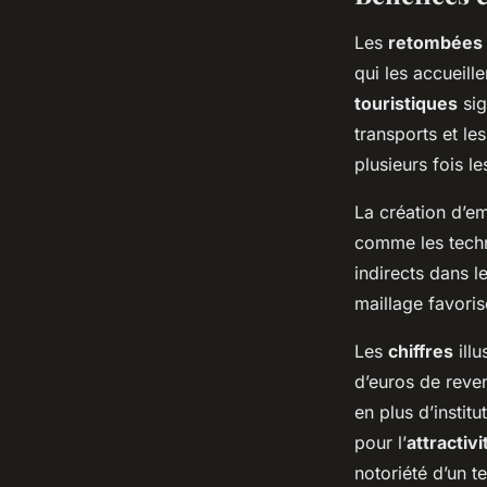
Les
retombées
qui les accueill
touristiques
sig
transports et le
plusieurs fois l
La création d’em
comme les techn
indirects dans l
maillage favori
Les
chiffres
illu
d’euros de reven
en plus d’instit
pour l’
attractivi
notoriété d’un t