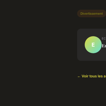
Divertissement
EC
E
E
← Voir tous les 