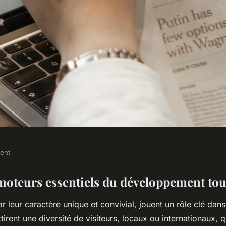
ment
lyseurs du
: moteurs essentiels du développement tou
ar leur caractère unique et convivial, jouent un rôle clé dan
 de Bénéfices
attirent une diversité de visiteurs, locaux ou internationaux, 