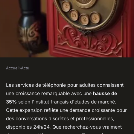
Accueil
›
Actu
ACTU
Découvrez le monde fascinant
Les services de téléphonie pour adultes connaissent
une croissance remarquable avec une
hausse de
du téléphone rose 24/7
35%
selon l'Institut français d'études de marché.
Cette expansion reflète une demande croissante pour
Eva
•
18 décembre 2025
•
7 min de lecture
des conversations discrètes et professionnelles,
disponibles 24h/24. Que recherchez-vous vraiment